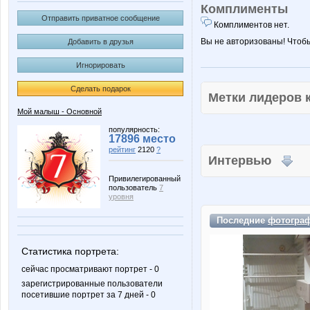
Комплименты
Отправить приватное сообщение
Комплиментов нет.
Вы не авторизованы! Чтоб
Добавить в друзья
Игнорировать
Сделать подарок
Метки лидеров
Мой малыш - Основной
популярность:
17896 место
рейтинг
2120
?
Интервью
Привилегированный
пользователь
7
уровня
Последние
фотогра
Статистика портрета:
сейчас просматривают портрет - 0
зарегистрированные пользователи
посетившие портрет за 7 дней - 0